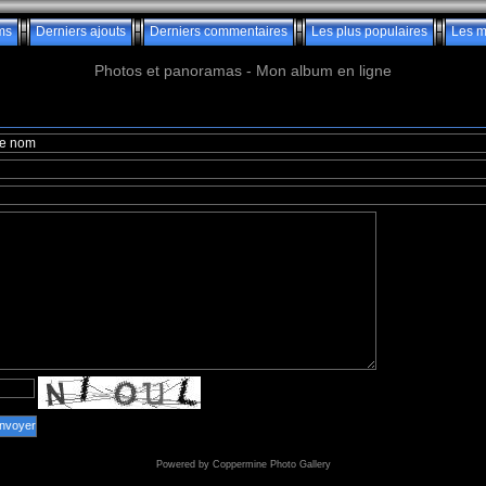
ms
Derniers ajouts
Derniers commentaires
Les plus populaires
Les m
Photos et panoramas - Mon album en ligne
nvoyer
Powered by
Coppermine Photo Gallery