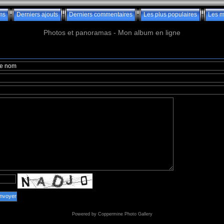
ms
Derniers ajouts
Derniers commentaires
Les plus populaires
Les m
Photos et panoramas - Mon album en ligne
nvoyer
Powered by
Coppermine Photo Gallery