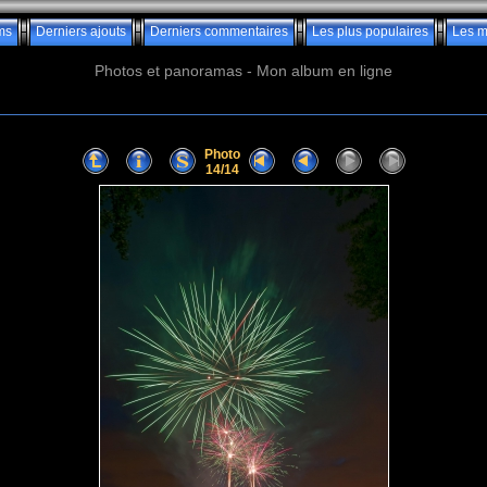
ms
Derniers ajouts
Derniers commentaires
Les plus populaires
Les m
Photos et panoramas - Mon album en ligne
Photo
14/14