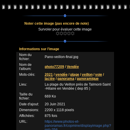
Noter cette image
(pas encore de note)
Survoler pour évaluer cette image
Informations sur l'image
Nom du
Pano-veillon-final.jpg
fichier:
Nom de
photo77209
/
Vendée
l'album:
Mots-clés:
2021
/
vendée
/
plage
/
veillon
/
voie
/
lactée
/
panorama
/
panoramique
Lieu:
La plage du Veillon près de Talmont-Saint
-Hilaire en Vendée ( dep 85 )
Taille du
669 Ko
fichier:
Date d'ajout:
20 Juin 2021
Dimensions:
2200 x 1118 pixels
Affichées:
875 fois
URL:
https://www.photos-et-
panoramas.fr/copmine/displayimage.php?
pid=356