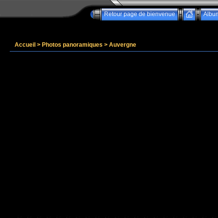
Retour page de bienvenue
Albu
Accueil
>
Photos panoramiques
>
Auvergne