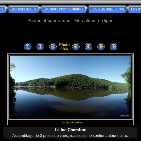
ms
Derniers ajouts
Derniers commentaires
Les plus populaires
Les m
Photos et panoramas - Mon album en ligne
Photo
9/46
Le lac Chambon
Assemblage de 3 prises de vues, réalisé sur le sentier autour du lac.