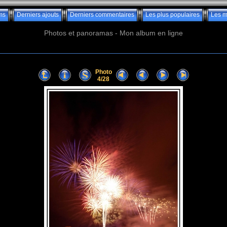
ms
Derniers ajouts
Derniers commentaires
Les plus populaires
Les m
Photos et panoramas - Mon album en ligne
Photo
4/28