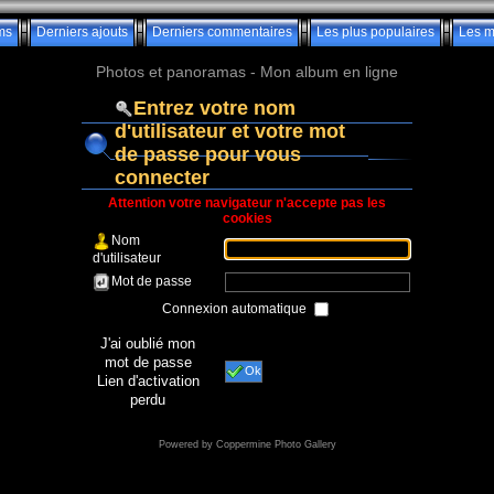
ms
Derniers ajouts
Derniers commentaires
Les plus populaires
Les m
Photos et panoramas - Mon album en ligne
Entrez votre nom
d'utilisateur et votre mot
de passe pour vous
connecter
Attention votre navigateur n'accepte pas les
cookies
Nom
d'utilisateur
Mot de passe
Connexion automatique
J'ai oublié mon
mot de passe
Ok
Lien d'activation
perdu
Powered by
Coppermine Photo Gallery