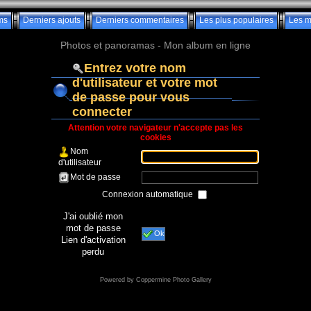
ms
Derniers ajouts
Derniers commentaires
Les plus populaires
Les m
Photos et panoramas - Mon album en ligne
Entrez votre nom
d'utilisateur et votre mot
de passe pour vous
connecter
Attention votre navigateur n'accepte pas les
cookies
Nom
d'utilisateur
Mot de passe
Connexion automatique
J'ai oublié mon
mot de passe
Ok
Lien d'activation
perdu
Powered by
Coppermine Photo Gallery