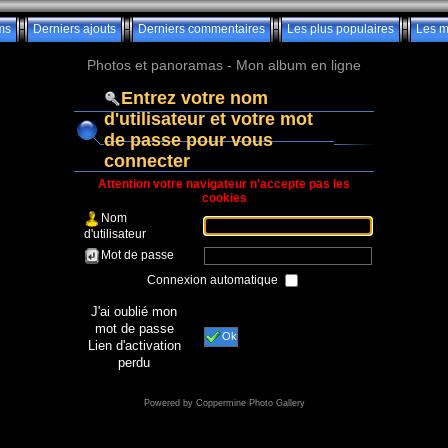
ms
Derniers ajouts
Derniers commentaires
Les plus populaires
Les m
Photos et panoramas - Mon album en ligne
Entrez votre nom
d'utilisateur et votre mot
de passe pour vous
connecter
Attention votre navigateur n'accepte pas les
cookies
Nom
d'utilisateur
Mot de passe
Connexion automatique
J'ai oublié mon
mot de passe
Ok
Lien d'activation
perdu
Powered by
Coppermine Photo Gallery