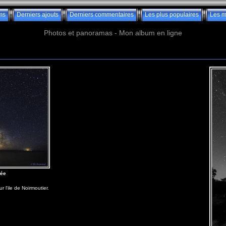
ms
Derniers ajouts
Derniers commentaires
Les plus populaires
Les m
Photos et panoramas - Mon album en ligne
tée
l'ile de Noirmoutier.