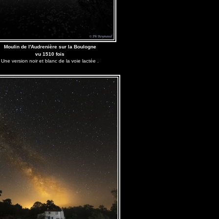
Moulin de l'Audrenière sur la Boulogne
vu 1510 fois
Une version noir et blanc de la voie lactée .