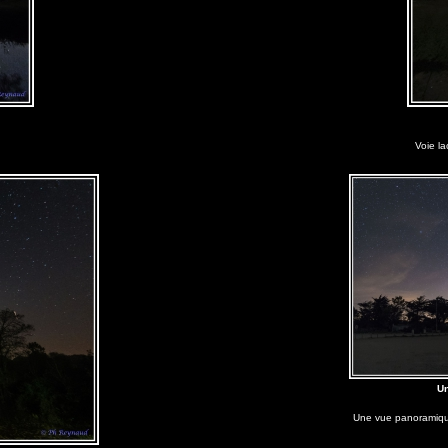
Voie la
Un
Une vue panoramique 