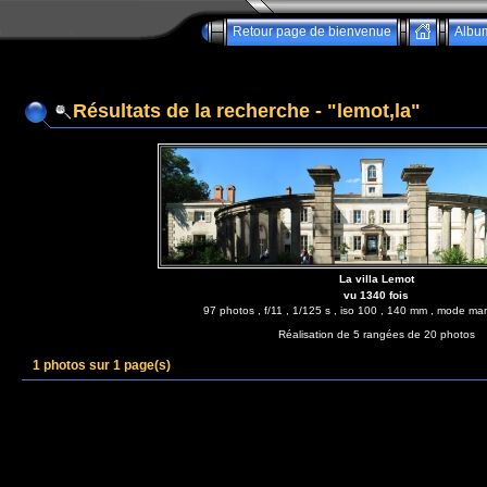
Retour page de bienvenue
Albu
Résultats de la recherche - "lemot,la"
La villa Lemot
vu 1340 fois
97 photos , f/11 , 1/125 s , iso 100 , 140 mm , mode manu
Réalisation de 5 rangées de 20 photos
1 photos sur 1 page(s)