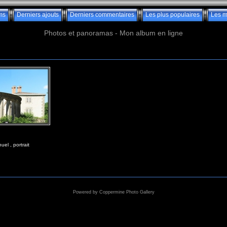
ms
Derniers ajouts
Derniers commentaires
Les plus populaires
Les m
Photos et panoramas - Mon album en ligne
el , portrait
Powered by
Coppermine Photo Gallery