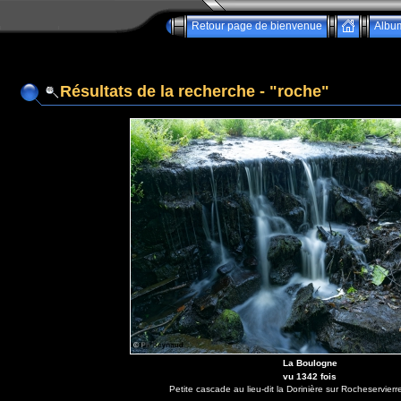
Retour page de bienvenue
Albu
Résultats de la recherche - "roche"
La Boulogne
vu 1342 fois
Petite cascade au lieu-dit la Dorinière sur Rocheservier