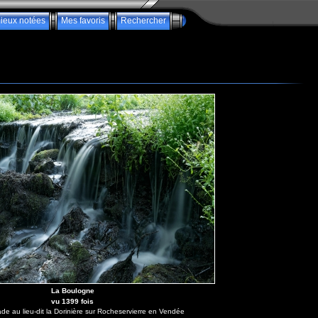
ieux notées
Mes favoris
Rechercher
La Boulogne
vu 1399 fois
ade au lieu-dit la Dorinière sur Rocheservierre en Vendée