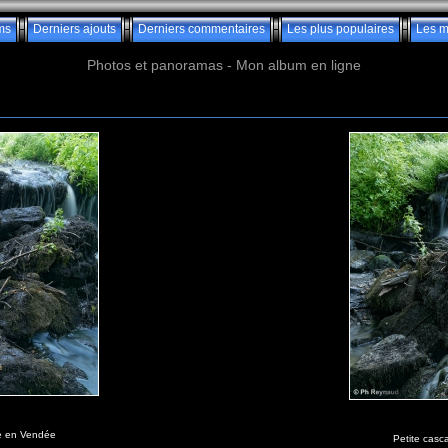
ms
Derniers ajouts
Derniers commentaires
Les plus populaires
Les m
Photos et panoramas - Mon album en ligne
re en Vendée
Petite casc