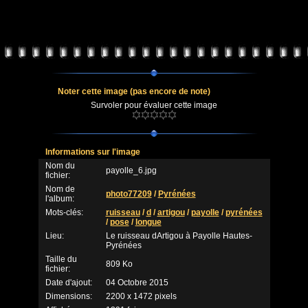
Noter cette image
(pas encore de note)
Survoler pour évaluer cette image
Informations sur l'image
Nom du
payolle_6.jpg
fichier:
Nom de
photo77209
/
Pyrénées
l'album:
Mots-clés:
ruisseau
/
d
/
artigou
/
payolle
/
pyrénées
/
pose
/
longue
Lieu:
Le ruisseau dArtigou à Payolle Hautes-
Pyrénées
Taille du
809 Ko
fichier:
Date d'ajout:
04 Octobre 2015
Dimensions:
2200 x 1472 pixels