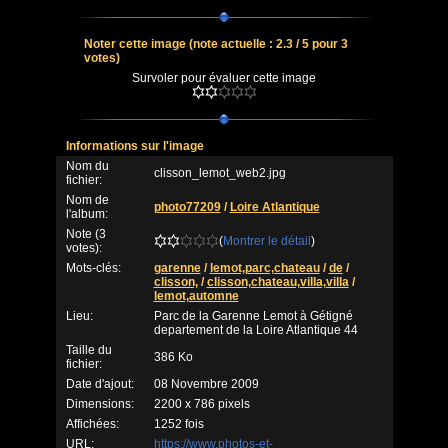
Noter cette image
(note actuelle : 2.3 / 5 pour 3
votes)
Survoler pour évaluer cette image
Informations sur l'image
Nom du
clisson_lemot_web2.jpg
fichier:
Nom de
photo77209
/
Loire Atlantique
l'album:
Note (3
(
Montrer le détail
)
votes):
Mots-clés:
garenne
/
lemot,parc,chateau
/
de
/
clisson,
/
clisson,chateau,villa,villa
/
lemot,automne
Lieu:
Parc de la Garenne Lemot à Gétigné
departement de la Loire Atlantique 44
Taille du
386 Ko
fichier:
Date d'ajout:
08 Novembre 2009
Dimensions:
2200 x 786 pixels
Affichées:
1252 fois
URL:
https://www.photos-et-